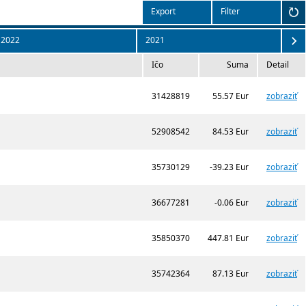
Export
Filter
2022
2021
Ičo
Suma
Detail
31428819
55.57 Eur
zobraziť
52908542
84.53 Eur
zobraziť
35730129
-39.23 Eur
zobraziť
36677281
-0.06 Eur
zobraziť
35850370
447.81 Eur
zobraziť
35742364
87.13 Eur
zobraziť