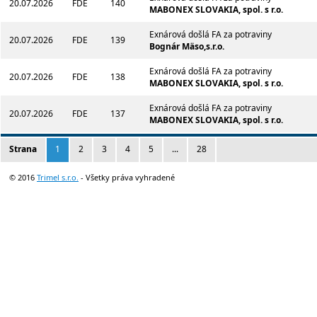
20.07.2026
FDE
140
MABONEX SLOVAKIA, spol. s r.o.
Exnárová došlá FA za potraviny
20.07.2026
FDE
139
Bognár Mäso,s.r.o.
Exnárová došlá FA za potraviny
20.07.2026
FDE
138
MABONEX SLOVAKIA, spol. s r.o.
Exnárová došlá FA za potraviny
20.07.2026
FDE
137
MABONEX SLOVAKIA, spol. s r.o.
Strana
1
2
3
4
5
...
28
© 2016
Trimel s.r.o.
- Všetky práva vyhradené