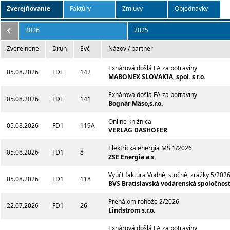
Zverejňovanie
Faktúry
Zmluvy
Objednávky
2026
2025
Zverejnené
Druh
Evč
Názov / partner
Exnárová došlá FA za potraviny
05.08.2026
FDE
142
MABONEX SLOVAKIA, spol. s r.o.
Exnárová došlá FA za potraviny
05.08.2026
FDE
141
Bognár Mäso,s.r.o.
Online knižnica
05.08.2026
FD1
119A
VERLAG DASHOFER
Elektrická energia MŠ 1/2026
05.08.2026
FD1
8
ZSE Energia a.s.
Vyúčt faktúra Vodné, stočné, zrážky 5/202
05.08.2026
FD1
118
BVS Bratislavská vodárenská spoločnosť 
Prenájom rohože 2/2026
22.07.2026
FD1
26
Lindstrom s.r.o.
Exnárová došlá FA za potraviny