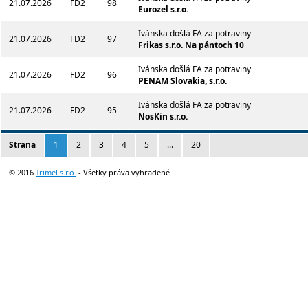
21.07.2026
FD2
98
Eurozel s.r.o.
Ivánska došlá FA za potraviny
21.07.2026
FD2
97
Frikas s.r.o. Na pántoch 10
Ivánska došlá FA za potraviny
21.07.2026
FD2
96
PENAM Slovakia, s.r.o.
Ivánska došlá FA za potraviny
21.07.2026
FD2
95
NosKin s.r.o.
Strana
1
2
3
4
5
...
20
© 2016
Trimel s.r.o.
- Všetky práva vyhradené