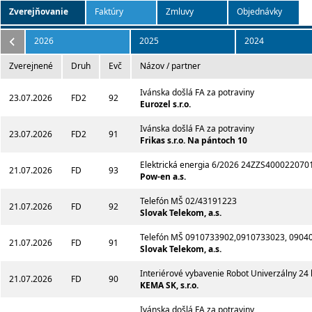
Zverejňovanie
Faktúry
Zmluvy
Objednávky
2026
2025
2024
Zverejnené
Druh
Evč
Názov / partner
Ivánska došlá FA za potraviny
23.07.2026
FD2
92
Eurozel s.r.o.
Ivánska došlá FA za potraviny
23.07.2026
FD2
91
Frikas s.r.o. Na pántoch 10
Elektrická energia 6/2026 24ZZS400022070
21.07.2026
FD
93
Pow-en a.s.
Telefón MŠ 02/43191223
21.07.2026
FD
92
Slovak Telekom, a.s.
Telefón MŠ 0910733902,0910733023, 0904
21.07.2026
FD
91
Slovak Telekom, a.s.
Interiérové vybavenie Robot Univerzálny 24
21.07.2026
FD
90
KEMA SK, s.r.o.
Ivánska došlá FA za potraviny