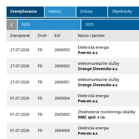
Zverejňovanie
Faktúry
Zmluvy
Objednávky
2026
2025
Zverejnené
Druh
Evč
Názov / partner
Elektrická energia
27.07.2026
FD
2606003
Pow-en a.s.
telekomunikačné služby
27.07.2026
FD
2606002
Orange Slovensko a.s.
telekomunikačné služby
27.07.2026
FD
2606001
Orange Slovensko a.s.
Elektrická energia
01.07.2026
FD
2605004
Pow-en a.s.
Zhodnotenie monitoringu skládky
01.07.2026
FD
2605002
NMC spol. s r.o.
Elektrická energia
01.07.2026
FD
2604004
Pow-en a.s.