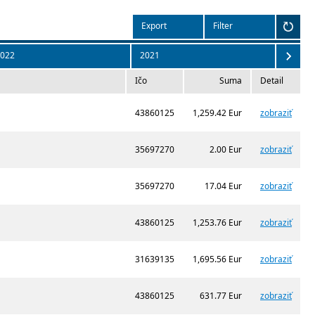
Export
Filter
022
2021
Ičo
Suma
Detail
43860125
1,259.42 Eur
zobraziť
35697270
2.00 Eur
zobraziť
35697270
17.04 Eur
zobraziť
43860125
1,253.76 Eur
zobraziť
31639135
1,695.56 Eur
zobraziť
43860125
631.77 Eur
zobraziť