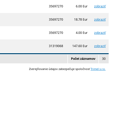
35697270
6.00 Eur
zobraziť
35697270
18.78 Eur
zobraziť
35697270
4.00 Eur
zobraziť
31319068
147.60 Eur
zobraziť
Počet záznamov
30
Zverejňovanie údajov zabezpečuje spoločnosť
Trimel s.r.o.