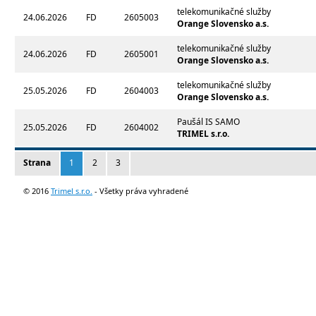
telekomunikačné služby
24.06.2026
FD
2605003
Orange Slovensko a.s.
telekomunikačné služby
24.06.2026
FD
2605001
Orange Slovensko a.s.
telekomunikačné služby
25.05.2026
FD
2604003
Orange Slovensko a.s.
Paušál IS SAMO
25.05.2026
FD
2604002
TRIMEL s.r.o.
Strana
1
2
3
© 2016
Trimel s.r.o.
- Všetky práva vyhradené