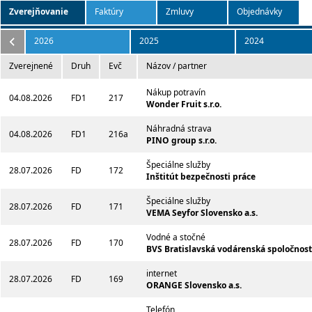
Zverejňovanie
Faktúry
Zmluvy
Objednávky
2026
2025
2024
Zverejnené
Druh
Evč
Názov / partner
Nákup potravín
04.08.2026
FD1
217
Wonder Fruit s.r.o.
Náhradná strava
04.08.2026
FD1
216a
PINO group s.r.o.
Špeciálne služby
28.07.2026
FD
172
Inštitút bezpečnosti práce
Špeciálne služby
28.07.2026
FD
171
VEMA Seyfor Slovensko a.s.
Vodné a stočné
28.07.2026
FD
170
BVS Bratislavská vodárenská spoločnosť 
internet
28.07.2026
FD
169
ORANGE Slovensko a.s.
Telefón