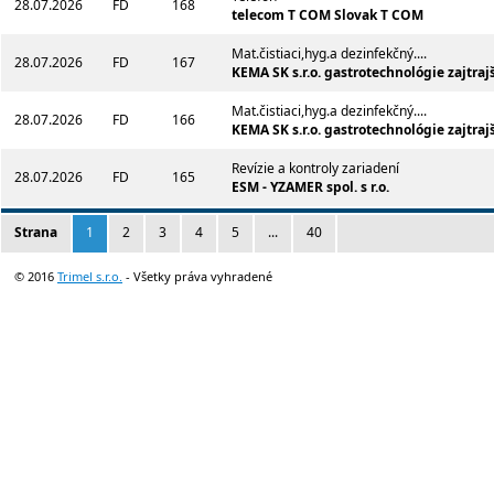
28.07.2026
FD
168
telecom T COM Slovak T COM
Mat.čistiaci,hyg.a dezinfekčný....
28.07.2026
FD
167
KEMA SK s.r.o. gastrotechnológie zajtraj
Mat.čistiaci,hyg.a dezinfekčný....
28.07.2026
FD
166
KEMA SK s.r.o. gastrotechnológie zajtraj
Revízie a kontroly zariadení
28.07.2026
FD
165
ESM - YZAMER spol. s r.o.
Strana
1
2
3
4
5
...
40
© 2016
Trimel s.r.o.
- Všetky práva vyhradené